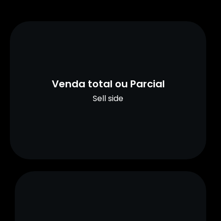
Venda total ou Parcial
Sell side
Venda total ou Parcial
Auxiliamos em todas as etapas do
processo, desde a preparação da
Sell side
governança corporativa e plano de
negócios, até a negociação nos
contratos finais
Aquisição de empresas
Buy side